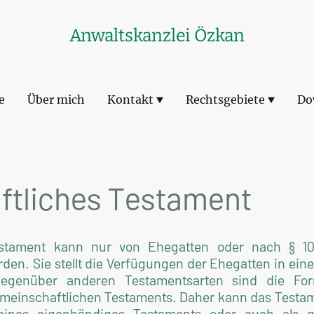
Anwaltskanzlei Özkan
e
Über mich
Kontakt
Rechtsgebiete
Do
ftliches Testament
estament kann nur von Ehegatten oder nach § 10
rden. Sie stellt die Verfügungen der Ehegatten in 
genüber anderen Testamentsarten sind die For
einschaftlichen Testaments. Daher kann das Testam
, eines eigenhändiges Testaments oder auch als 